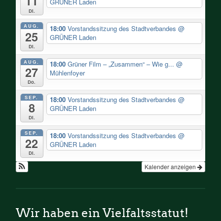
11
GRÜNER Laden
Di.
AUG.
18:00
Vorstandssitzung des Stadtverbandes
@
25
GRÜNER Laden
Di.
AUG.
18:00
Grüner Film – „Zusammen“ – Wie g...
@
27
Mühlenfoyer
Do.
SEP.
18:00
Vorstandssitzung des Stadtverbandes
@
8
GRÜNER Laden
Di.
SEP.
18:00
Vorstandssitzung des Stadtverbandes
@
22
GRÜNER Laden
Di.
Kalender anzeigen
Wir haben ein Vielfaltsstatut!