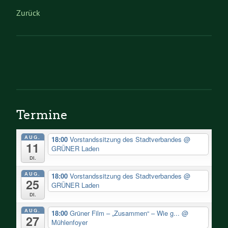
Zurück
Termine
AUG.
18:00
Vorstandssitzung des Stadtverbandes
@
11
GRÜNER Laden
Di.
AUG.
18:00
Vorstandssitzung des Stadtverbandes
@
25
GRÜNER Laden
Di.
AUG.
18:00
Grüner Film – „Zusammen“ – Wie g...
@
27
Mühlenfoyer