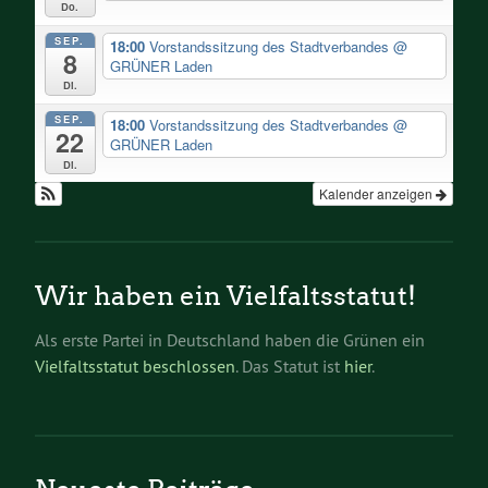
Do.
SEP.
18:00
Vorstandssitzung des Stadtverbandes
@
8
GRÜNER Laden
Di.
SEP.
18:00
Vorstandssitzung des Stadtverbandes
@
22
GRÜNER Laden
Di.
Kalender anzeigen
Wir haben ein Vielfaltsstatut!
Als erste Partei in Deutschland haben die Grünen ein
Vielfaltsstatut beschlossen
. Das Statut ist
hier
.