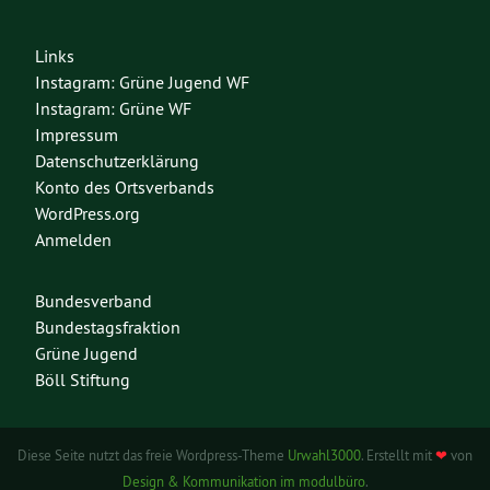
Links
Instagram: Grüne Jugend WF
Instagram: Grüne WF
Impressum
Datenschutzerklärung
Konto des Ortsverbands
WordPress.org
Anmelden
Bundesverband
Bundestagsfraktion
Grüne Jugend
Böll Stiftung
Diese Seite nutzt das freie Wordpress-Theme
Urwahl3000
. Erstellt mit
❤
von
Design & Kommunikation im modulbüro
.