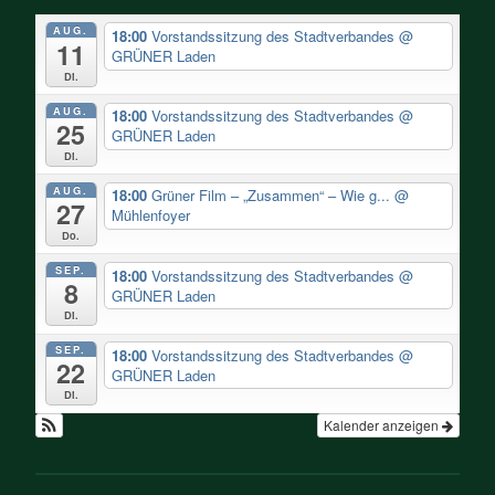
AUG.
18:00
Vorstandssitzung des Stadtverbandes
@
11
GRÜNER Laden
Di.
AUG.
18:00
Vorstandssitzung des Stadtverbandes
@
25
GRÜNER Laden
Di.
AUG.
18:00
Grüner Film – „Zusammen“ – Wie g...
@
27
Mühlenfoyer
Do.
SEP.
18:00
Vorstandssitzung des Stadtverbandes
@
8
GRÜNER Laden
Di.
SEP.
18:00
Vorstandssitzung des Stadtverbandes
@
22
GRÜNER Laden
Di.
Kalender anzeigen