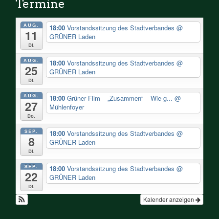
Termine
AUG.
18:00
Vorstandssitzung des Stadtverbandes
@
11
GRÜNER Laden
Di.
AUG.
18:00
Vorstandssitzung des Stadtverbandes
@
25
GRÜNER Laden
Di.
AUG.
18:00
Grüner Film – „Zusammen“ – Wie g...
@
27
Mühlenfoyer
Do.
SEP.
18:00
Vorstandssitzung des Stadtverbandes
@
8
GRÜNER Laden
Di.
SEP.
18:00
Vorstandssitzung des Stadtverbandes
@
22
GRÜNER Laden
Di.
Kalender anzeigen