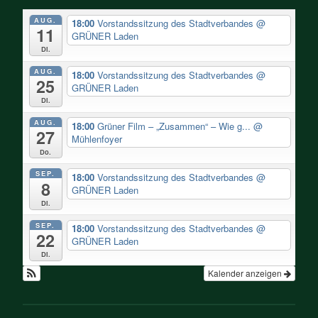
AUG.
18:00
Vorstandssitzung des Stadtverbandes
@
11
GRÜNER Laden
Di.
AUG.
18:00
Vorstandssitzung des Stadtverbandes
@
25
GRÜNER Laden
Di.
AUG.
18:00
Grüner Film – „Zusammen“ – Wie g...
@
27
Mühlenfoyer
Do.
SEP.
18:00
Vorstandssitzung des Stadtverbandes
@
8
GRÜNER Laden
Di.
SEP.
18:00
Vorstandssitzung des Stadtverbandes
@
22
GRÜNER Laden
Di.
Kalender anzeigen