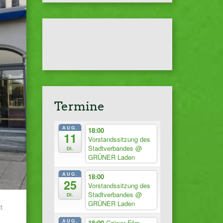
Termine
AUG.
18:00
11
Vorstandssitzung des
Stadtverbandes
@
Di.
GRÜNER Laden
AUG.
18:00
25
Vorstandssitzung des
Stadtverbandes
@
Di.
GRÜNER Laden
t
AUG.
18:00
Grüner Film –