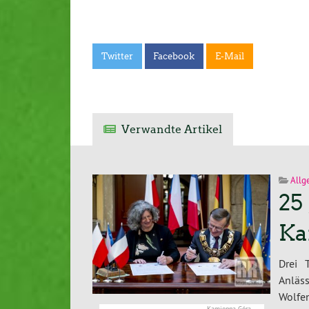
Twitter
Facebook
E-Mail
Verwandte Artikel
Allg
25
Ka
Drei 
Anläs
Wolfe
Kamienna Góra