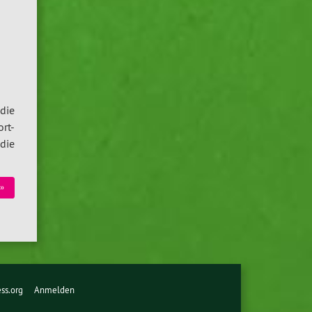
die
rt-
die
»
ss.org
Anmelden