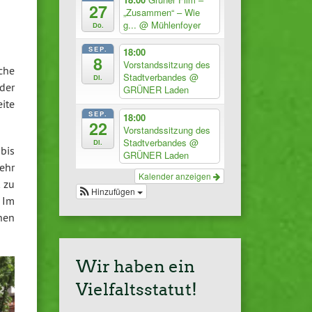
27
„Zusammen“ – Wie
g...
@ Mühlenfoyer
Do.
SEP.
18:00
8
Vorstandssitzung des
che
Stadtverbandes
@
Di.
der
GRÜNER Laden
ite
SEP.
18:00
22
Vorstandssitzung des
Stadtverbandes
@
Di.
bis
GRÜNER Laden
ehr
Kalender anzeigen
 zu
Hinzufügen
. Im
hen
Wir haben ein
Vielfaltsstatut!