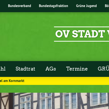
Bundesverband
Bundestagsfraktion
Grüne Jugend
Bö
OV STADT
hl
Stadtrat
AGs
Termine
GRÜ
el am Kornmarkt