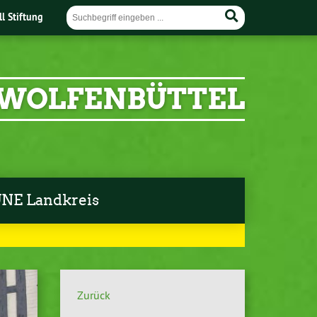
ll Stiftung
 WOLFENBÜTTEL
NE Landkreis
Zurück