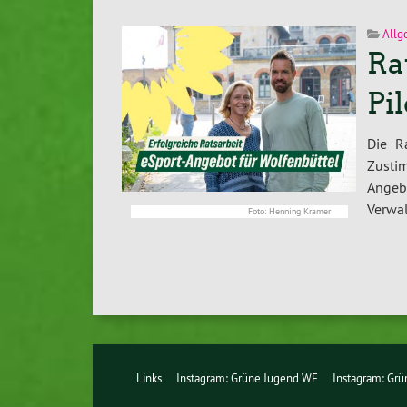
Allg
Ra
Pil
Die R
Zusti
Angeb
Verwal
Foto: Henning Kramer
Links
Instagram: Grüne Jugend WF
Instagram: Gr