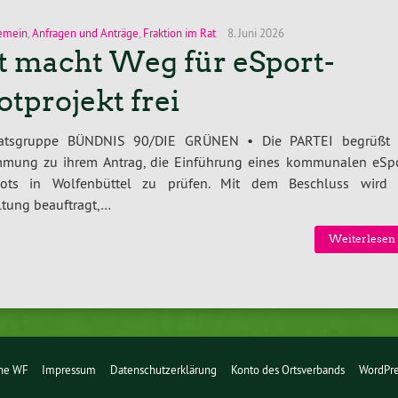
emein
,
Anfragen und Anträge
,
Fraktion im Rat
8. Juni 2026
t macht Weg für eSport-
otprojekt frei
atsgruppe BÜNDNIS 90/DIE GRÜNEN • Die PARTEI begrüßt 
mmung zu ihrem Antrag, die Einführung eines kommunalen eSpo
ots in Wolfenbüttel zu prüfen. Mit dem Beschluss wird 
tung beauftragt,…
Weiterlesen 
üne WF
Impressum
Datenschutzerklärung
Konto des Ortsverbands
WordPre