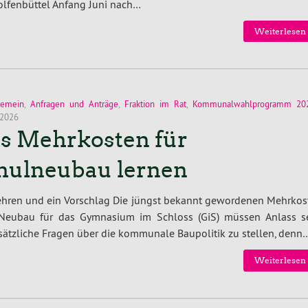
lfenbüttel Anfang Juni nach…
Weiterlesen 
gemein
,
Anfragen und Anträge
,
Fraktion im Rat
,
Kommunalwahlprogramm 20
 2026
s Mehrkosten für
hulneubau lernen
ehren und ein Vorschlag Die jüngst bekannt gewordenen Mehrkos
Neubau für das Gymnasium im Schloss (GiS) müssen Anlass se
ätzliche Fragen über die kommunale Baupolitik zu stellen, denn
Weiterlesen 