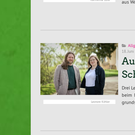
aus Wo
All
18. Juni
Au
Sc
Drei L
beim 
grunds
Leonore Köhler