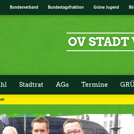
Bundesverband
Bundestagsfraktion
Grüne Jugend
Bö
OV STADT
hl
Stadtrat
AGs
Termine
GRÜ
ber