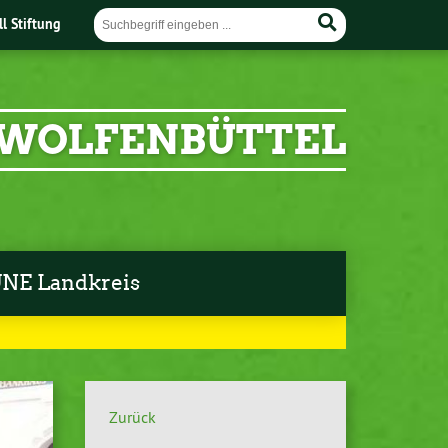
ll Stiftung
 WOLFENBÜTTEL
NE Landkreis
Zurück