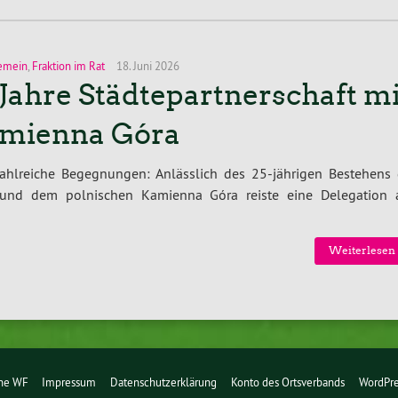
emein
,
Fraktion im Rat
18. Juni 2026
 Jahre Städtepartnerschaft mi
mienna Góra
zahlreiche Begegnungen: Anlässlich des 25-jährigen Bestehens 
l und dem polnischen Kamienna Góra reiste eine Delegation 
Weiterlesen 
üne WF
Impressum
Datenschutzerklärung
Konto des Ortsverbands
WordPre