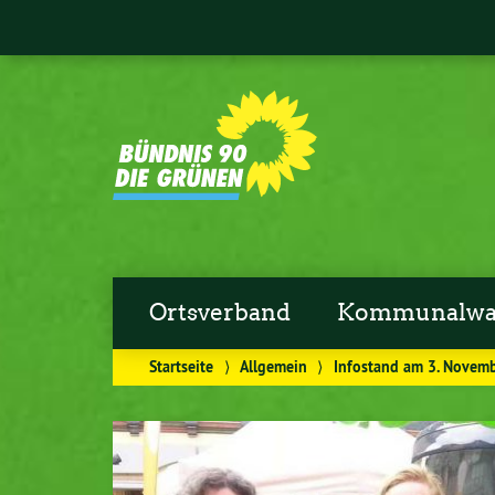
Ortsverband
Kommunalwa
Startseite
⟩
Allgemein
⟩
Infostand am 3. Novem