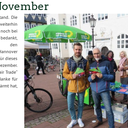
 November
and. Die
weiterhin
 noch bei
edankt,
u den
Hannover
ür dieses
Dezember.
ir Trade“
danke für
ärmt hat,