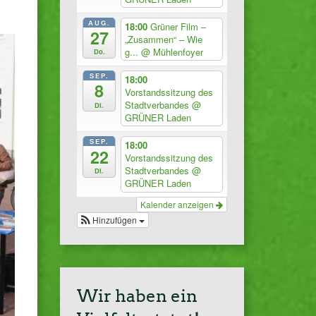
AUG.
18:00
Grüner Film –
27
„Zusammen“ – Wie
g...
@ Mühlenfoyer
Do.
SEP.
18:00
8
Vorstandssitzung des
Stadtverbandes
@
Di.
GRÜNER Laden
SEP.
18:00
22
Vorstandssitzung des
Stadtverbandes
@
Di.
GRÜNER Laden
Kalender anzeigen
Hinzufügen
Wir haben ein