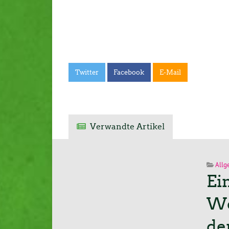
Twitter
Facebook
E-Mail
Verwandte Artikel
Allg
Ei
Wo
de