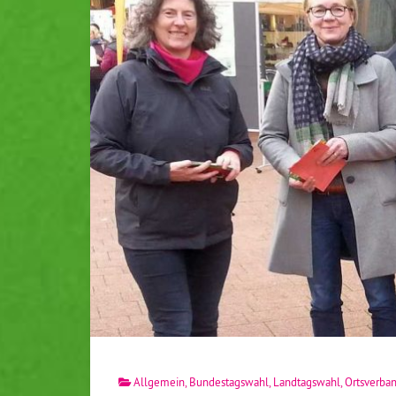
Allgemein
,
Bundestagswahl
,
Landtagswahl
,
Ortsverba