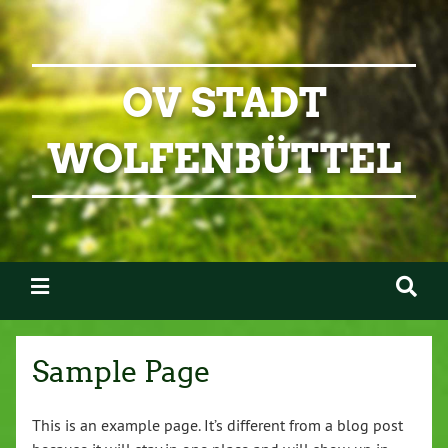
OV STADT
WOLFENBÜTTEL
Sample Page
This is an example page. It’s different from a blog post