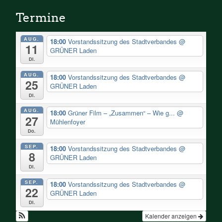
Termine
AUG.
18:00
Vorstandssitzung des Stadtverbandes
@
11
GRÜNER Laden
Di.
AUG.
18:00
Vorstandssitzung des Stadtverbandes
@
25
GRÜNER Laden
Di.
AUG.
18:00
Grüner Film – „Zusammen“ – Wie g...
@
27
Mühlenfoyer
Do.
SEP.
18:00
Vorstandssitzung des Stadtverbandes
@
8
GRÜNER Laden
Di.
SEP.
18:00
Vorstandssitzung des Stadtverbandes
@
22
GRÜNER Laden
Di.
Kalender anzeigen