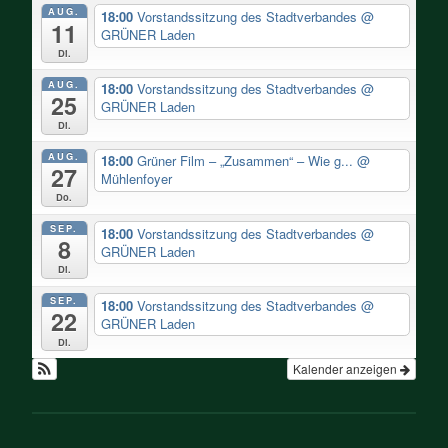
AUG.
18:00
Vorstandssitzung des Stadtverbandes
@
11
GRÜNER Laden
Di.
AUG.
18:00
Vorstandssitzung des Stadtverbandes
@
25
GRÜNER Laden
Di.
AUG.
18:00
Grüner Film – „Zusammen“ – Wie g...
@
27
Mühlenfoyer
Do.
SEP.
18:00
Vorstandssitzung des Stadtverbandes
@
8
GRÜNER Laden
Di.
SEP.
18:00
Vorstandssitzung des Stadtverbandes
@
22
GRÜNER Laden
Di.
Kalender anzeigen