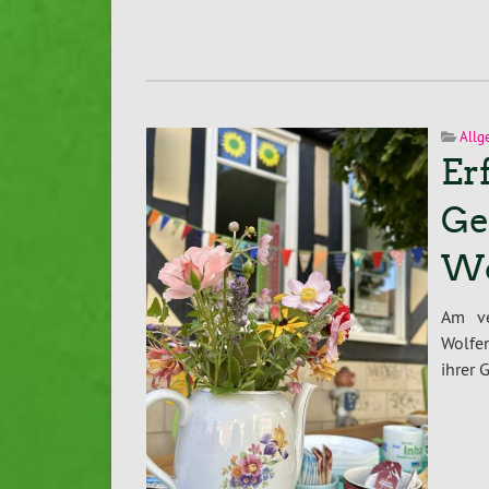
Allg
Er
Ge
Wo
Am ve
Wolfe
ihrer 