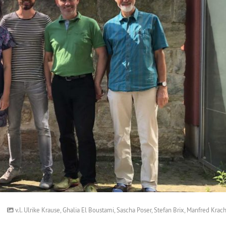
v.l. Ulrike Krause, Ghalia El Boustami, Sascha Poser, Stefan Brix, Manfred Krach