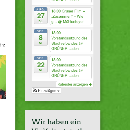
AUG.
18:00
Grüner Film –
27
„Zusammen“ – Wie
g...
@ Mühlenfoyer
Do.
SEP.
18:00
8
Vorstandssitzung des
Stadtverbandes
@
Di.
ärz
GRÜNER Laden
SEP.
18:00
22
Vorstandssitzung des
Stadtverbandes
@
Di.
GRÜNER Laden
Kalender anzeigen
Hinzufügen
Wir haben ein