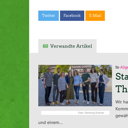
Twitter
Facebook
E-Mail
Verwandte Artikel
Allg
St
Th
Wir h
Kommu
Foto: Henning Kramer
gewähl
und einem…