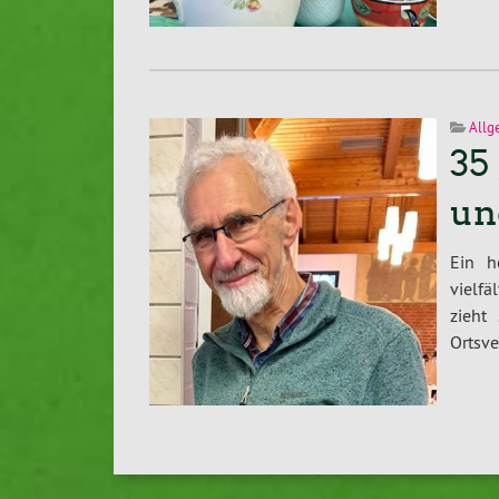
Allg
35
un
Ein h
vielf
zieht
Ortsv