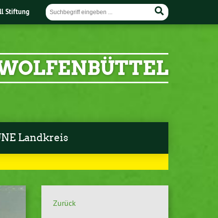
ll Stiftung
 WOLFENBÜTTEL
NE Landkreis
Zurück