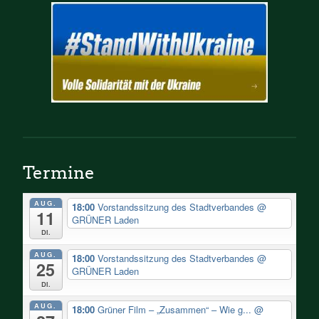
Termine
AUG.
18:00
Vorstandssitzung des Stadtverbandes
@
11
GRÜNER Laden
Di.
AUG.
18:00
Vorstandssitzung des Stadtverbandes
@
25
GRÜNER Laden
Di.
AUG.
18:00
Grüner Film – „Zusammen“ – Wie g...
@