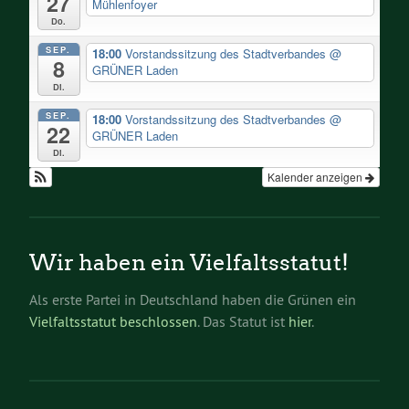
27
Mühlenfoyer
Do.
SEP.
18:00
Vorstandssitzung des Stadtverbandes
@
8
GRÜNER Laden
Di.
SEP.
18:00
Vorstandssitzung des Stadtverbandes
@
22
GRÜNER Laden
Di.
Kalender anzeigen
Wir haben ein Vielfaltsstatut!
Als erste Partei in Deutschland haben die Grünen ein
Vielfaltsstatut beschlossen
. Das Statut ist
hier
.