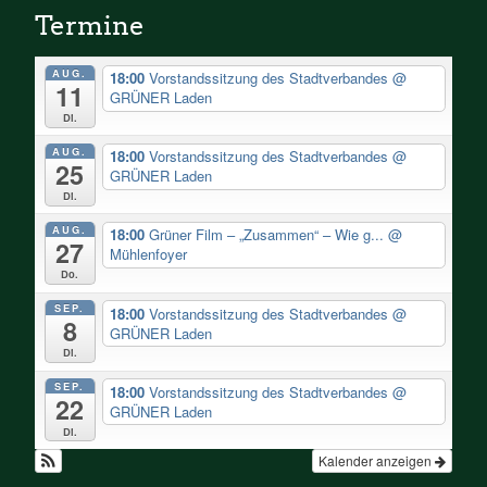
Termine
AUG.
18:00
Vorstandssitzung des Stadtverbandes
@
11
GRÜNER Laden
Di.
AUG.
18:00
Vorstandssitzung des Stadtverbandes
@
25
GRÜNER Laden
Di.
AUG.
18:00
Grüner Film – „Zusammen“ – Wie g...
@
27
Mühlenfoyer
Do.
SEP.
18:00
Vorstandssitzung des Stadtverbandes
@
8
GRÜNER Laden
Di.
SEP.
18:00
Vorstandssitzung des Stadtverbandes
@
22
GRÜNER Laden
Di.
Kalender anzeigen