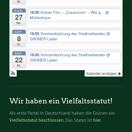
Di.
AUG.
18:00
Grüner Film – „Zusammen“ – Wie g...
@
27
Mühlenfoyer
Do.
SEP.
18:00
Vorstandssitzung des Stadtverbandes
@
8
GRÜNER Laden
Di.
SEP.
18:00
Vorstandssitzung des Stadtverbandes
@
22
GRÜNER Laden
Di.
Kalender anzeigen
Wir haben ein Vielfaltsstatut!
Als erste Partei in Deutschland haben die Grünen ein
Vielfaltsstatut beschlossen
. Das Statut ist
hier
.