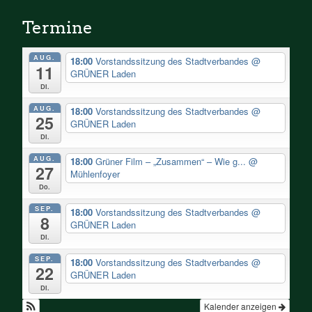
Termine
AUG.
18:00
Vorstandssitzung des Stadtverbandes
@
11
GRÜNER Laden
Di.
AUG.
18:00
Vorstandssitzung des Stadtverbandes
@
25
GRÜNER Laden
Di.
AUG.
18:00
Grüner Film – „Zusammen“ – Wie g...
@
27
Mühlenfoyer
Do.
SEP.
18:00
Vorstandssitzung des Stadtverbandes
@
8
GRÜNER Laden
Di.
SEP.
18:00
Vorstandssitzung des Stadtverbandes
@
22
GRÜNER Laden
Di.
Kalender anzeigen