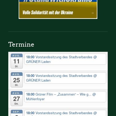
Termine
AUG.
18:00
Vorstandssitzung des Stadtverbandes
@
11
GRÜNER Laden
Di.
AUG.
18:00
Vorstandssitzung des Stadtverbandes
@
25
GRÜNER Laden
Di.
AUG.
18:00
Grüner Film – „Zusammen“ – Wie g...
@
27
Mühlenfoyer
Do.
SEP.
18:00
Vorstandssitzung des Stadtverbandes
@