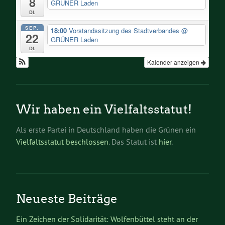
8
GRÜNER Laden
Di.
SEP.
18:00
Vorstandssitzung des Stadtverbandes
@
22
GRÜNER Laden
Di.
Kalender anzeigen
Wir haben ein Vielfaltsstatut!
Als erste Partei in Deutschland haben die Grünen ein
Vielfaltsstatut beschlossen
. Das Statut ist
hier
.
Neueste Beiträge
Ein Zeichen der Solidarität: Wolfenbüttel steht an der