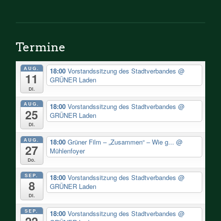
Termine
AUG.
18:00
Vorstandssitzung des Stadtverbandes
@
11
GRÜNER Laden
Di.
AUG.
18:00
Vorstandssitzung des Stadtverbandes
@
25
GRÜNER Laden
Di.
AUG.
18:00
Grüner Film – „Zusammen“ – Wie g...
@
27
Mühlenfoyer
Do.
SEP.
18:00
Vorstandssitzung des Stadtverbandes
@
8
GRÜNER Laden
Di.
SEP.
18:00
Vorstandssitzung des Stadtverbandes
@