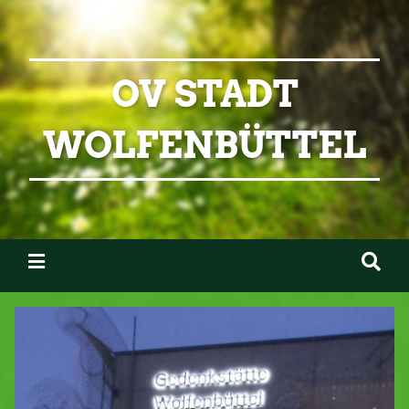
OV STADT
WOLFENBÜTTEL